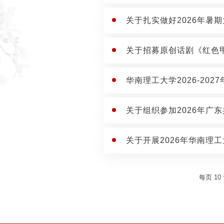
关于扎实做好2026年暑
关于招募原创话剧《红色
华南理工大学2026-2
关于组织参加2026年广
关于开展2026年华南理
每页
10