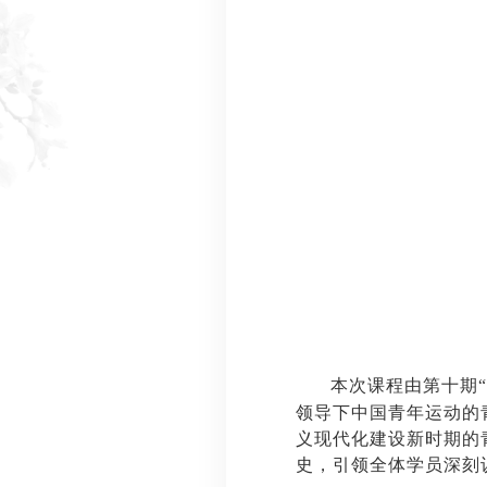
本次课程由第十期
领导下中国青年运动的
义现代化建设新时期的
史，引领全体学员深刻