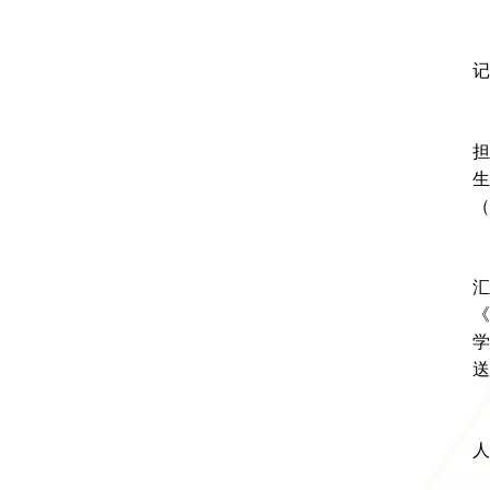
记
担
生
（
汇
《
学
送
人