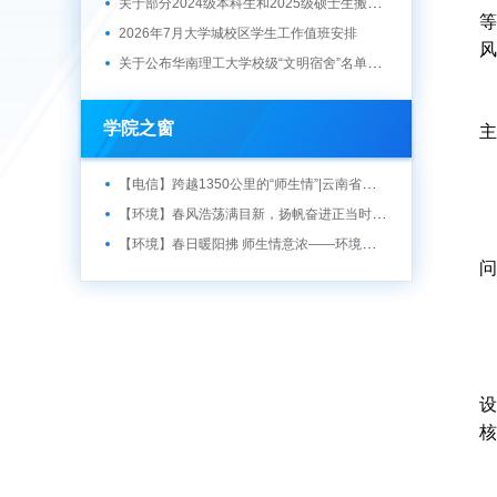
关于部分2024级本科生和2025级硕士生搬迁工作的通知
等
2026年7月大学城校区学生工作值班安排
风
关于公布华南理工大学校级“文明宿舍”名单的通知
学院之窗
主
【电信】跨越1350公里的“师生情”|云南省云县数字支教开课啦
【环境】春风浩荡满目新，扬帆奋进正当时 ——记环境与能源学院升旗仪式
【环境】春日暖阳拂 师生情意浓——环境与能源学院举行“聚能环”第一期午餐会
问
设
核