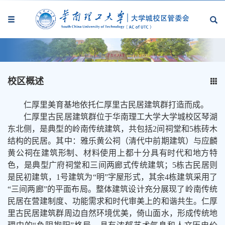
校区概述
仁厚里美育基地依托仁厚里古民居建筑群打造而成。
仁厚里古民居建筑群位于华南理工大学大学城校区琴湖
东北侧，是典型的岭南传统建筑，共包括
2
间祠堂和
5
栋砖木
结构的民居。其中：雅乐黄公祠（清代中前期建筑）与应麟
黄公祠在建筑形制、材料使用上都十分具有时代和地方特
色，是典型广府祠堂和三间两廊式传统建筑；
5
栋古民居则
是民初建筑，
1
号建筑为“明”字屋形式，其余
4
栋建筑采用了
“三间两廊”的平面布局。整体建筑设计充分展现了岭南传统
民居在营建制度、功能需求和时代审美上的和谐共生。仁厚
里古民居建筑群周边自然环境优美，倚山面水，形成传统地