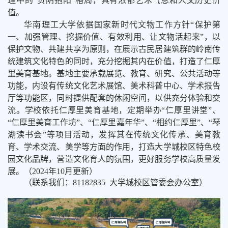
理中的“负阴抱阳”格局，具有浓郁艺术气息和人文历史价
值。
华南理工大学依据国家新时代文物工作方针“保护第
一、加强管理、挖掘价值、有效利用、让文物活起来”，以
保护文物、共建共享为原则，在展示古民居建筑群的岭南传
统建筑文化特色的同时，充分挖掘其内在价值，打造了仁厚
里美育基地。基地主要承载展览、教育、研究、公共活动等
功能，内设有传统文化艺术展馆、美术科普中心、学术报告
厅等功能区，同时提供配套的休闲空间，以供充分体验和交
流。学校依托仁厚里美育基地，定期举办“仁厚里讲堂”、
“仁厚里美育工作坊”、“仁厚里嘉年华”、“相约仁厚里”、“琴
湖读书会”等项目活动，发挥其在传统文化传承、美育教
育、学术交流、美学等方面的作用，打造大学城校区特色校
园文化品牌，营造文化育人的氛围，更好服务学校高质量发
展。（2024年10月更新）
（
联系我们：
81182835
大学城校区管委会办公室
）