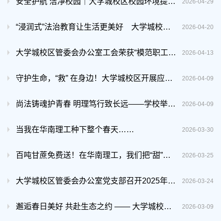
安全护航 洁净校园｜大学城校区校园环境提质行动全面开展
2026-04-29
“浸润式”法治教育让生活更美好 大学城校区举办2026年法治宣传...
2026-04-20
大学城校区管委会办公室工会荣获“模范职工小家”称号
2026-04-13
守护生命，“救” 在身边！大学城校区开展应急救护考证培训
2026-04-09
尚法铸魂护青春 明理笃行致长远——学校举办“尚法讲堂”第三讲暨...
2026-04-09
当我在华南理工种下整个春天……
2026-03-30
百吨甘蔗免费送！在华南理工，我们把“甜”做成了学问
2026-03-25
大学城校区管委会办公室党支部召开2025年度组织生活会暨民主评议...
2026-03-24
邂逅春日美好 共赴生态之约 —— 大学城校区管委会办公室工会庆 ...
2026-03-09