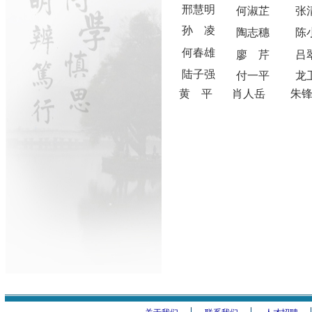
邢慧明
何淑芷
张
孙
凌
陶志穗
陈
何春雄
廖
芹
吕
陆子强
付一平
龙
黄 平 肖人岳 朱