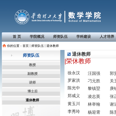
首 页
学院概况
师资队伍
学科建设
人才培养
你的位置：
首页
师资队伍
退休教师
退休教师
师资队伍
|荣休教师
教授
徐永汉
汪国强
郭
副教授
罗家洪
刁元胜
关
讲师
陈光中
黎镇堃
庚
博士后
郑咸义
凌志英
张
退休教师
黄玉川
林举翰
谢
李秀玲
杨迎霄
陈