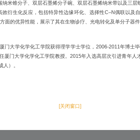
碳纳米锥分子、双层石墨烯分子碗、双层石墨烯纳米带以及三层
高效衍生化反应，包括特异性边缘环化、选择性C–N偶联以及
等方面的优异性能，展示了其在生物诊疗、光电转化及单分子器
学化学化工学院获得理学学士学位，2006-2011年博士毕业于
年任厦门大学化学化工学院教授。2015年入选高层次引进青年
成人）。
[关闭窗口]