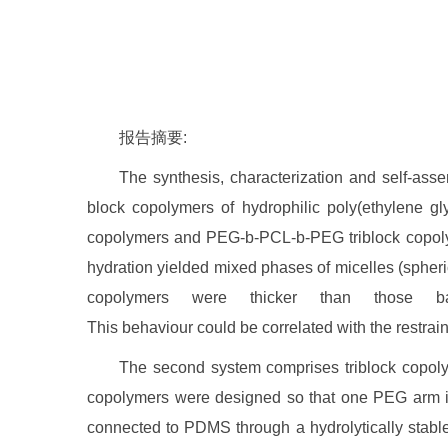
报告摘要:
The synthesis, characterization and self-ass
block copolymers of hydrophilic poly(ethylene gl
copolymers and PEG-b-PCL-b-PEG triblock copolym
hydration yielded mixed phases of micelles (spher
copolymers were thicker than those b
This behaviour could be correlated with the restrai
The second system comprises triblock copo
copolymers were designed so that one PEG arm is 
connected to PDMS through a hydrolytically stable