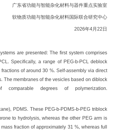
广东省功能与智能杂化材料与器件重点实验室
软物质功能与智能杂化材料国际联合研究中心
2026年4月22日
systems are presented: The first system comprises
, PCL. Specifically, a range of PEG-b-PCL deblock
actions of around 30 %. Self-assembly via direct
es. The membranes of the vesicles based on diblock
comparable degrees of polymerization.
loxane), PDMS. These PEG-b-PDMS-b-PEG triblock
prone to hydrolysis, whereas the other PEG arm is
 mass fraction of approximately 31 %, whereas full