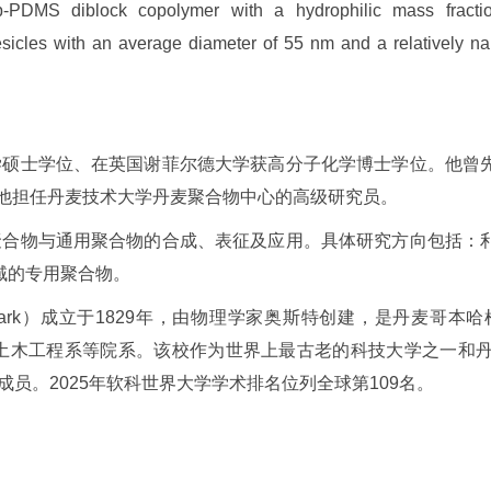
G-b-PDMS diblock copolymer with a hydrophilic mass frac
vesicles with an average diameter of 55 nm and a relatively na
获化学硕士学位、在英国谢菲尔德大学获高分子化学博士学位。他
，他担任丹麦技术大学丹麦聚合物中心的高级研究员。
特种聚合物与通用聚合物的合成、表征及应用。具体研究方向包括
域的专用聚合物。
ty of Denmark）成立于1829年，由物理学家奥斯特创建，是
风能系、土木工程系等院系。该校作为世界上最古老的科技大学之
成员。2025年软科世界大学学术排名位列全球第109名。