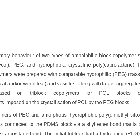
embly behaviour of two types of amphiphilic block copolymer 
ycol), PEG, and hydrophobic, crystalline poly(caprolactone)
ers were prepared with comparable hydrophilic (PEG) mass fr
ical and/or worm-like) and vesicles, along with larger aggregat
ased on triblock copolymers for PCL blocks of 
nts imposed on the crystallisation of PCL by the PEG blocks.
lymers of PEG and amorphous, hydrophobic poly(dimethyl si
connected to the PDMS block via a silyl ether bond that is 
 carbosilane bond. The initial triblock had a hydrophilic (PEG)