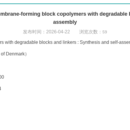
orming block copolymers with degradable blocks
assembly
发布时间：2026-04-22 浏览次数：
59
th degradable blocks and linkers : Synthesis and self-asse
 of Denmark）
00
4