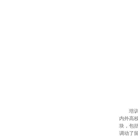
培
内外高
块，包
调动了