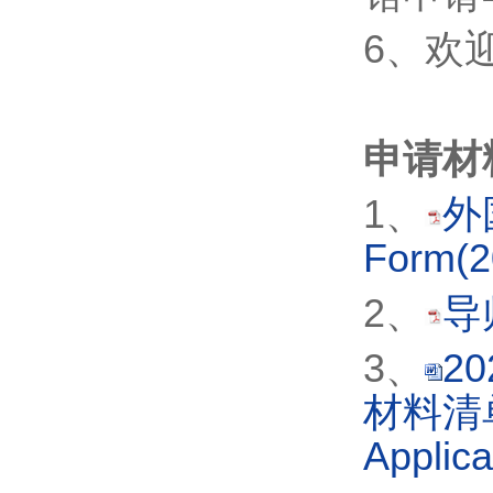
6、欢
申请材
1、
外国
Form(
2、
导
3、
2
材料清单S
Applic