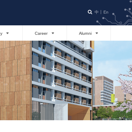
中
En
dy
Career
Alumni