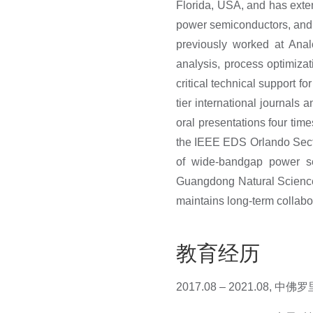
Florida, USA, and has exten
power semiconductors, and re
previously worked at Anal
analysis, process optimizat
critical technical support f
tier international journal
oral presentations four ti
the IEEE EDS Orlando Section
of wide-bandgap power se
Guangdong Natural Scienc
maintains long-term collabo
教育经历
2017.08 – 2021.08,