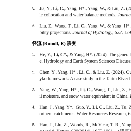
Jia, Y.,
Li, C.,
Yang, H*., Yang, W., & Liu, Z. (20
le collocation and water balance methods.
Journa
Liu, Z., Wang, T.,
Li, C.,
Yang, W., & Yang, H*. (
bility projections.
Journal of Hydrology
,
622
, 12
径流
(Runoff
, R
)
演变
He, Y.,
Li, C*.,
& Yang, H*. (2024). The general f
e. Hydrology and Earth System Sciences Discuss
Chen, Y., Yang, H*.,
Li, C.,
& Liu, Z. (2024). Qu
yko framework: A case study in the Tarim River 
Yang, W., Yang, H*.,
Li, C.,
Wang, T., Liu, Z., H
il moisture, and snow water equivalent in China.
Han, J., Yang, Y*., Guo, Y.,
Li, C.,
Liu, Z., Tu, 
orthern catchments. Water Resources Research,
Han, J., Liu, Z., Woods, R., McVicar, T. R., Yan