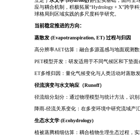
立足于
水文学
(Hydrology)
的坚实基础，面向全
应与耦合机制，积极拓展“
Hydrology + X”
跨学科
球格局到区域实践的多尺度科学研究。
当前稳定推进的方向：
蒸散发
(Evapotranspiration, ET)
过程与归因
高分辨率
AET
估算：融合多源遥感与地面观测数
PET
模型开发：研发适用于不同气候区和下垫面
ET
多维归因：量化气候变化与人类活动对蒸散
径流演变与水文响应（
Runoff
）
径流组分划分：通过物理模型与统计方法，识别
降雨
-
径流关系变化：在多变环境中研究流域产
生态水文学
(Ecohydrology)
植被蒸腾精细估算：耦合植物生理生态过程，实