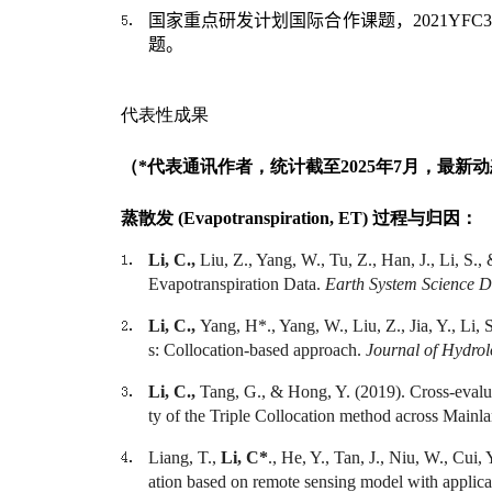
国家重点研发计划国际合作课题，
2021YFC3
题。
代表性成果
（
*
代表通讯作者，统计截至
2025
年
7
月，最新动
蒸散发
(Evapotranspiration, ET)
过程与归因：
Li, C.,
Liu, Z., Yang, W., Tu, Z., Han, J., Li, 
Evapotranspiration Data.
Earth System Science D
Li, C.,
Yang, H*., Yang, W., Liu, Z., Jia, Y., Li, 
s: Collocation-based approach.
Journal of Hydro
Li, C.,
Tang, G., & Hong, Y. (2019). Cross-evaluati
ty of the Triple Collocation method across Mainl
Liang, T.,
Li, C*
., He, Y., Tan, J., Niu, W., Cui
ation based on remote sensing model with applicat