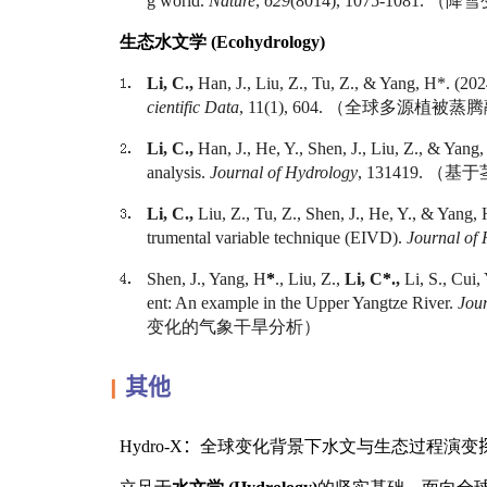
g world.
Nature
,
629
(8014), 1075-1081.
（降雪
生态水文学
(Ecohydrology)
Li, C.,
Han, J., Liu, Z., Tu, Z., & Yang, H*. (202
cientific Data
, 11(1), 604.
（全球多源植被蒸腾
Li, C.,
Han, J., He, Y., Shen, J., Liu, Z., & Yang,
analysis.
Journal of Hydrology
, 131419.
（基于
Li, C.,
Liu, Z., Tu, Z., Shen, J., He, Y., & Yang,
trumental variable technique (EIVD).
Journal of
Shen, J., Yang, H
*
., Liu, Z.,
Li, C
*
.,
Li, S., Cui,
ent: An example in the Upper Yangtze River.
Jou
变化的气象干旱分析）
其他
▎
Hydro-X
：
全球变化背景下水文与生态过程演变