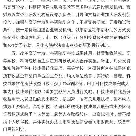
与高等学校、科研院所建立联合实验室等多种方式建设研发机构。市
财政设立企业研发机构建设专项资金，引导和支持企业加大研发创新
投入，加强与高等学校和科研院所合作，不断完善研究、开发和试验
条件，按一定标准组建企业研发机构。以事后立项事后补助的方式支
持企业组建研发机构，市、区（县级市）分别按财政补助经费的
60%
和
给予补助。具体实施办法由市科技创新委另行制定。
40%
五、改革高等学校、科研院所科技成果使用、处置和收益权。高
等学校、科研院所自主决定对科技成果的合作实施、转让、对外投资
和实施许可等科技成果转化事项。高等学校、科研院所科技成果转化
所获收益全部留归单位自主分配，纳入单位预算，实行统一管理。科
技成果转化所获收益可按不少于
的比例，用于对科技成果完成人
70%
和为科技成果转化做出重要贡献的人员进行奖励。科技成果转化所获
收益用于人员激励的支出部分，按国家、省有关规定执行，暂不纳入
绩效工资管理。高等学校、科研院所转化科技成果以股份或出资比例
等股权形式给予个人奖励，获奖人在取得股份、出资比例时，暂不缴
纳个人所得税。具体实施办法由市科技创新委会同市财政局、税务部
门另行制定。