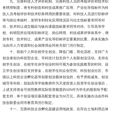
九、完善科技人才评价机制。完善科技人员的考核评价和技术职
务聘用制度，将专利创造和科技成果推广应用、产业化等指标作为科
技人员考核评价和技术职务聘用的重要依据。对科技人员进行职称评
审与岗位考核时，发明专利转化应用情况应与论文指标要求同等对
待，技术转让成交额应与纵向课题指标要求同等对待。引导高等学
校、科研院所在现有职称评定、岗位聘用、科技成果评审体系中，增
加专利、技术转让、成果产业化等职称评定要素的比重。具体实施办
法由市人力资源和社会保障局会同有关部门另行制定。
十、鼓励个人和在校学生创业。降低门槛，简化流程，支持广大
创业者创办科技型企业。市科技计划支持个人创新创业活动。支持在
校学生创业，在校学生休学创业时间可视为参加实践教育的时间。设
立学生创业项目支持资金，在校学生到众创空间、科技创业社区、市
级以上科技企业孵化器等创新创业载体创业的，给予房租减免、创业
辅导等补助；鼓励高等学校教师作为天使投资人投资学生创业项目，
上述支持资金可按照教师实际投资额度的
作为学生的股权给予配
50%
套支持，单个创业项目最高配套资金为
万元。具体实施办法由市科
50
技创新委会同市教育局另行制定。
十一、完善科技企业孵化器建设用地政策。在符合土地利用总体