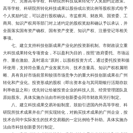
六、完善高等学校、科研院所科技成果转化个人奖励约定政策。
高等学校、科研院所转化科技成果以股份或出资比例等股权形式给予
个人奖励约定，可以进行股权确认。市监察局、财政局、国资委、工
商局、知识产权局等部门对上述约定的股权奖励和确认予以承认，并
全面落实国有资产确权、国有资产变更、知识产权、注册登记等相关
事项。
七、建立支持科技创新成果产业化的投资新机制。市财政设立重
大科技成果转化专项资金，不以盈利为目的，按照“政府委托、市场运
作、重在激励、及时退出”原则，以股权投资方式，通过委托投资和循
环使用，支持符合重点产业发展方向、技术含量高、知识产权权属明
晰、具有良好市场前景和较强市场竞争力的重大科技创新成果在广州
转化和产业化。投资形成的股权（即出资本金与其同期银行活期存款
利率收益之和）优先转让给被投资企业的科技人员、经营管理团队及
原始股东。具体实施办法由市科技创新委会同市财政局另行制定。
八、建立科技成果交易补贴制度。鼓励引进国内外高等学校、科
研院所技术成果并在广州实现转化，对购买技术成果的广州企业，按
技术合同中实际发生的技术交易额的一定比例给予补助。具体实施办
法由市科技创新委另行制定。