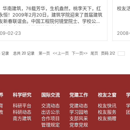
南建筑，76载芳华，生机盎然，桃李天下，红
校友
永恒！2009年2月20日，建筑学院迎来了首届建筑
友新春联谊会。中国工程院何镜堂院士、学校公共
系处负责人、建筑学院党政领导、部分退休及资深
09-02-23
2008
授喜迎来自珠三角各地的30多位...
4
记录
总共
20
记录
第一页
<<上一页
下一页>>
尾页
页码
2
/
2
养
科学研究
国际交流
党建工作
校友之窗
育
科研平台
交流动态
党建动态
校友快讯
教
科研动态
出访公示
学习园地
校友服务
南方建筑
合作项目
支部风采
校友捐赠
管理规定
党章党规