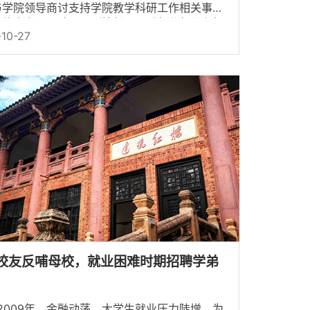
与学院领导商讨支持学院教学科研工作相关事
练伟杰书记、孙一民副院长、两系部分领导和相
10-27
热情接待了两位校...
校友反哺母校，就业困难时期招聘学弟
09年，金融动荡，大学生就业压力陡增。为