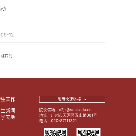
活动
-09-12
跳转到
学生工作
常用快速链接
学生新闻
院长信箱：x2jz@scut.edu.cn
地址：广州市天河区五山路381号
团学天地
电话：020-87111321