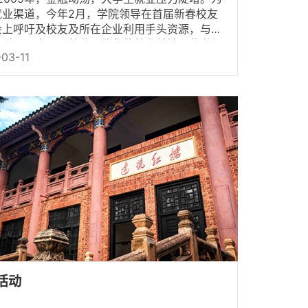
就业渠道，今年2月，学院领导在首届新春校友
会上呼吁及校友及所在企业利用手头资源，与母
立科研、实习、就业一体化的就业基地。此举得
03-11
大校友的积极响...
活动