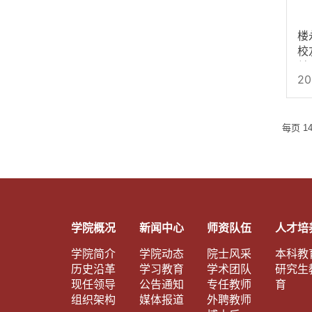
华
楼
校
关
20
教
每页
1
学院概况
新闻中心
师资队伍
人才培
学院简介
学院动态
院士风采
本科教
历史沿革
学习教育
学术团队
研究生
现任领导
公告通知
专任教师
育
组织架构
媒体报道
外聘教师