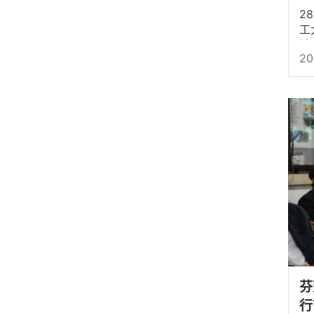
2
工
馆
20
业
芬
行