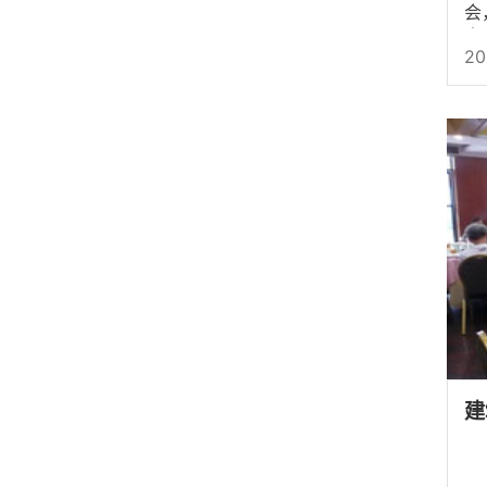
会
事
20
建
时