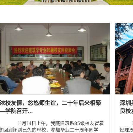
浓校友情，悠悠师生谊，二十年后来相聚
深圳
—学院召开...
良校
院建筑系85级校友冒着
10
寒回到阔别已久的母校，参加毕业二十周年同学
经理