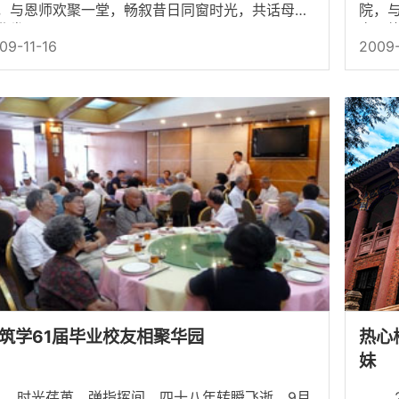
，与恩师欢聚一堂，畅叙昔日同窗时光，共话母校
院，
业发展。&...
宜，
09-11-16
2009-
关老师
筑学61届毕业校友相聚华园
热心
妹
光荏苒，弹指挥间，四十八年转瞬飞逝。9月
20