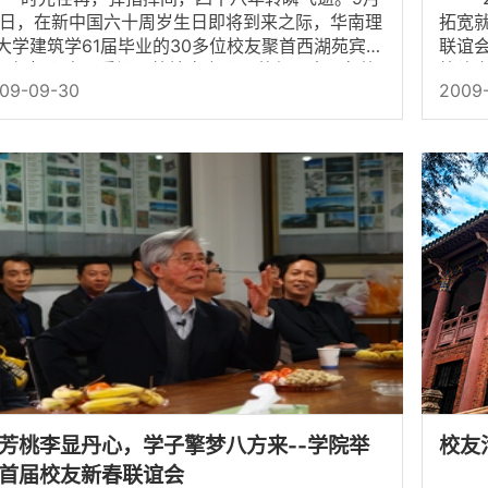
8日，在新中国六十周岁生日即将到来之际，华南理
拓宽
大学建筑学61届毕业的30多位校友聚首西湖苑宾
联谊
，畅怀心声，重温母校培育之恩，共叙四十八年毕
校建
09-09-30
2009-
情谊。校党委书记王...
到了广
芳桃李显丹心，学子擎梦八方来--学院举
校友
首届校友新春联谊会