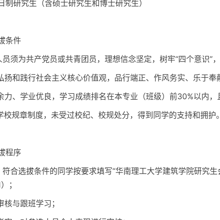
日制研究生（含硕士研究生和博士研究生）
拔条件
选人员须为共产党员或共青团员，理想信念坚定，树牢“四个意识”，
极弘扬和践行社会主义核心价值观，品行端正、作风务实、乐于奉
有余力、学业优良，学习成绩排名在本专业（班级）前30%以内
守学校规章制度，未受过校纪、校规处分，得到同学的支持和拥护
拔程序
名。符合选拔条件的同学按要求填写“华南理工大学建筑学院研究
1）；
格审核与跟班学习；