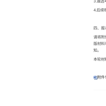
3.遴
4.后
四、报
请将附
版材料
知。
本轮材
附件