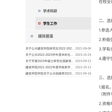
在校全
学术科研
二、选
学生工作
1.参
媒体报道
2.积
3.学
4.遵
三、选
1.报
（附件
2.资