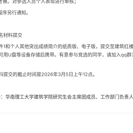
选考察。对参选人员个人表现进行审核；
续程序另行通知。
名材料提交
件1和个人其他突出成绩简介的纸质版、电子版，提交至建筑红楼20
可用U盘等设备存储后携带。有意参与竞选的同学，请加入qq群3
料提交的截止时间是2026年3月5日上午12点。
1：华南理工大学建筑学院研究生会主席团成员、工作部门负责人候