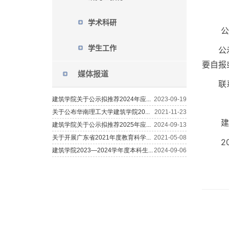
学术科研
公
学生工作
公
要自报
媒体报道
联系
建
2