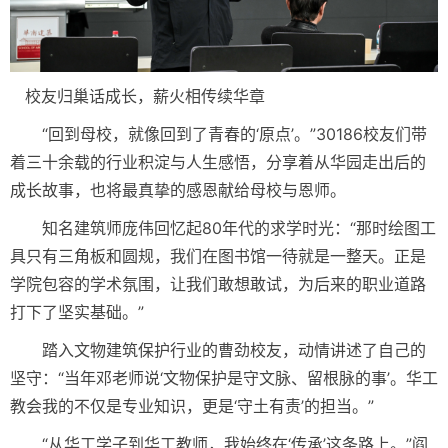
校友归巢话成长，薪火相传续华章
“回到母校，就像回到了青春的‘原点’。”30186校友们带
着三十余载的行业积淀与人生感悟，分享着从华园走出后的
成长故事，也将最真挚的感恩献给母校与恩师。
知名建筑师庞伟回忆起80年代的求学时光：“那时绘图工
具只有三角板和圆规，我们在图书馆一待就是一整天。正是
学院包容的学术氛围，让我们敢想敢试，为后来的职业道路
打下了坚实基础。”
踏入文物建筑保护行业的曹劲校友，动情讲述了自己的
坚守：“当年邓老师说‘文物保护是守文脉、留根脉的事’。华工
教会我的不仅是专业知识，更是‘守土有责’的担当。”
“从华工学子到华工教师，我始终在‘传承’这条路上。”阎