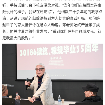
铄，手持话筒与台下校友温柔对视。“当年你们在绘图室熬夜
赶设计的样子，我现在还记得”， 他细数三十余年前的教学点
滴，从设计规范的细致讲解到为人处世的真诚叮嘱，那份跨
越甲子的育人情怀令在场众人动容。邓老师始终牵挂学子成
长，仍关注着建筑行业发展，“看到你们在各自领域发光，就
是我最大的欣慰。”