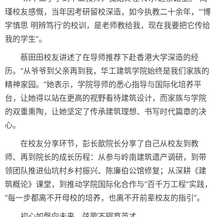
瑾校友感慨，当年因考研留校深造，如今执教二十余年，“‘博
学慎思 明辨笃行’的校训，是老师教给我，现在我要把它传给
我的学生”。
蔡田田校友讲述了在导师推荐下赴香港大学深造的经
历。“从爷爷到父亲再到我，华工建筑学院始终是我们家族的
精神家园。”她表示，学院导师的悉心指导与国际化培养平
台，让她得以站在更高的视野看待建筑设计，而家族与学院
的双重熏陶，让她坚定了传承建筑理想、书写时代篇章的决
心。
在校友分享环节，彭长歆院长分享了自己从校友到教
师、再到院长的成长历程：从参与岭南建筑遗产调研，到带
领团队推进仙坑村乡村振兴、陈廉伯公馆修复；从深耕《建
筑概论》课堂，到推动学院国际化合作与“百千万工程”实践，
“每一步都离不开母校的培养，也离不开前辈校友的指引”。
初心如磐向未来，弦歌不辍育英才