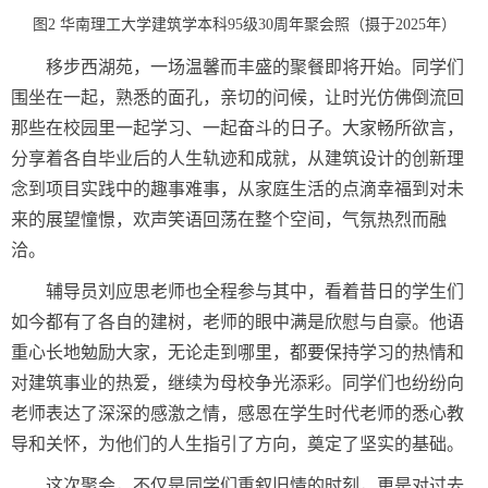
图2 华南理工大学建筑学本科95级30周年聚会照（摄于2025年）
移步西湖苑，一场温馨而丰盛的聚餐即将开始。同学们
围坐在一起，熟悉的面孔，亲切的问候，让时光仿佛倒流回
那些在校园里一起学习、一起奋斗的日子。大家畅所欲言，
分享着各自毕业后的人生轨迹和成就，从建筑设计的创新理
念到项目实践中的趣事难事，从家庭生活的点滴幸福到对未
来的展望憧憬，欢声笑语回荡在整个空间，气氛热烈而融
洽。
辅导员刘应思老师也全程参与其中，看着昔日的学生们
如今都有了各自的建树，老师的眼中满是欣慰与自豪。他语
重心长地勉励大家，无论走到哪里，都要保持学习的热情和
对建筑事业的热爱，继续为母校争光添彩。同学们也纷纷向
老师表达了深深的感激之情，感恩在学生时代老师的悉心教
导和关怀，为他们的人生指引了方向，奠定了坚实的基础。
这次聚会，不仅是同学们重叙旧情的时刻，更是对过去