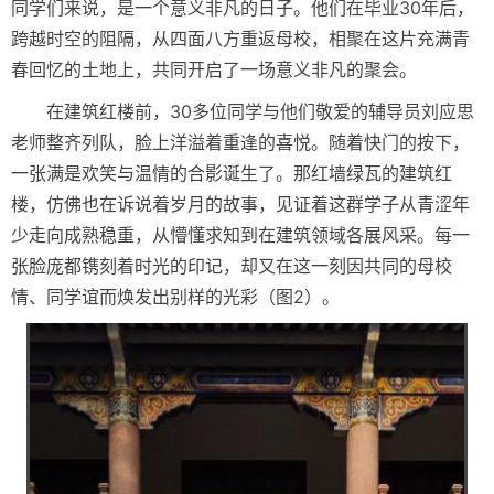
同学们来说，是一个意义非凡的日子。他们在毕业30年后，
跨越时空的阻隔，从四面八方重返母校，相聚在这片充满青
春回忆的土地上，共同开启了一场意义非凡的聚会。
在建筑红楼前，30多位同学与他们敬爱的辅导员刘应思
老师整齐列队，脸上洋溢着重逢的喜悦。随着快门的按下，
一张满是欢笑与温情的合影诞生了。那红墙绿瓦的建筑红
楼，仿佛也在诉说着岁月的故事，见证着这群学子从青涩年
少走向成熟稳重，从懵懂求知到在建筑领域各展风采。每一
张脸庞都镌刻着时光的印记，却又在这一刻因共同的母校
情、同学谊而焕发出别样的光彩（图2）。