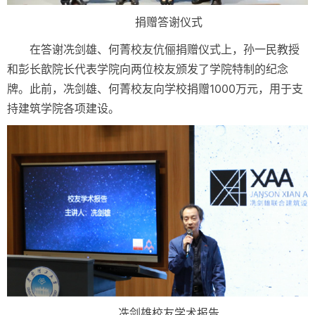
捐赠答谢仪式
在答谢冼剑雄、何菁校友伉俪捐赠仪式上，孙一民教授
和彭长歆院长代表学院向两位校友颁发了学院特制的纪念
牌。此前，冼剑雄、何菁校友向学校捐赠1000万元，用于支
持建筑学院各项建设。
冼剑雄校友学术报告