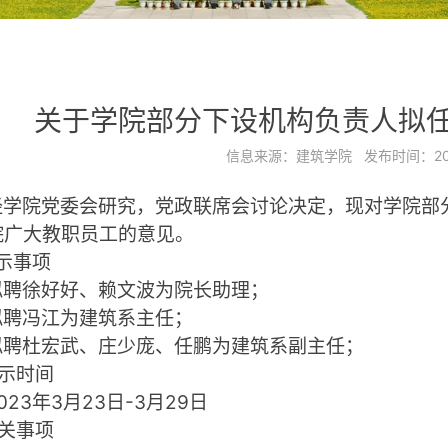
关于学院部分下设机构负责人拟
信息来源：
建筑学院
发布时间：
2
经学院党委会研究，党政联席会讨论决定，现对学院部
院广大教职员工的意见。
示事项
拟聘徐好好、赖文波为院长助理；
拟聘冯江为建筑系主任；
拟聘杜宏武、
庄少庞、任鹏为建筑系副主任；
示时间
023
年
3
月
23
日
-3
月
29
日
关事项