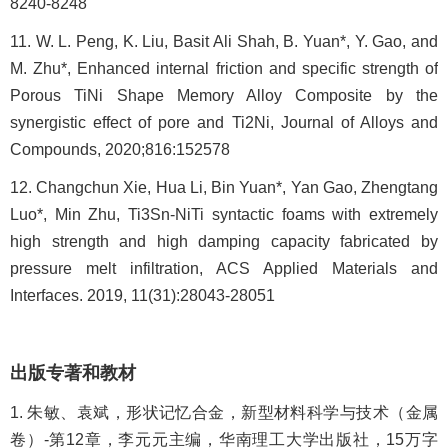
8240-8248
11. W. L. Peng, K. Liu, Basit Ali Shah, B. Yuan*, Y. Gao, and
M. Zhu*, Enhanced internal friction and specific strength of
Porous TiNi Shape Memory Alloy Composite by the
synergistic effect of pore and Ti2Ni, Journal of Alloys and
Compounds, 2020;816:152578
12. Changchun Xie, Hua Li, Bin Yuan*, Yan Gao, Zhengtang
Luo*, Min Zhu, Ti3Sn-NiTi syntactic foams with extremely
high strength and high damping capacity fabricated by
pressure melt infiltration, ACS Applied Materials and
Interfaces. 2019, 11(31):28043-28051
出版专著和教材
1. 朱敏、袁斌，形状记忆合金，新型材料科学与技术（金属
卷）-第12章，李元元主编，华南理工大学出版社，15万字