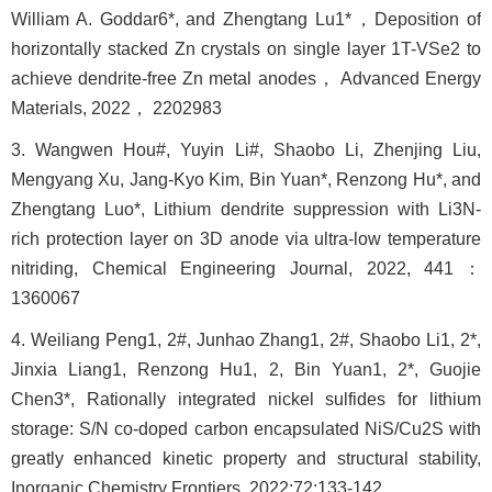
William A. Goddar6*, and Zhengtang Lu1*，Deposition of
horizontally stacked Zn crystals on single layer 1T-VSe2 to
achieve dendrite-free Zn metal anodes， Advanced Energy
Materials, 2022， 2202983
3. Wangwen Hou#, Yuyin Li#, Shaobo Li, Zhenjing Liu,
Mengyang Xu, Jang-Kyo Kim, Bin Yuan*, Renzong Hu*, and
Zhengtang Luo*, Lithium dendrite suppression with Li3N-
rich protection layer on 3D anode via ultra-low temperature
nitriding, Chemical Engineering Journal, 2022, 441：
1360067
4. Weiliang Peng1, 2#, Junhao Zhang1, 2#, Shaobo Li1, 2*,
Jinxia Liang1, Renzong Hu1, 2, Bin Yuan1, 2*, Guojie
Chen3*, Rationally integrated nickel sulfides for lithium
storage: S/N co-doped carbon encapsulated NiS/Cu2S with
greatly enhanced kinetic property and structural stability,
Inorganic Chemistry Frontiers, 2022;72:133-142