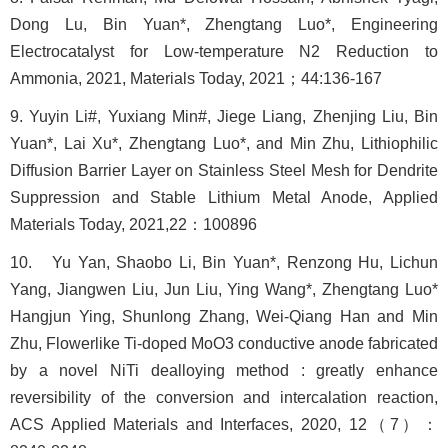
Dong Lu, Bin Yuan*, Zhengtang Luo*, Engineering
Electrocatalyst for Low-temperature N2 Reduction to
Ammonia, 2021, Materials Today, 2021；44:136-167
9. Yuyin Li#, Yuxiang Min#, Jiege Liang, Zhenjing Liu, Bin
Yuan*, Lai Xu*, Zhengtang Luo*, and Min Zhu, Lithiophilic
Diffusion Barrier Layer on Stainless Steel Mesh for Dendrite
Suppression and Stable Lithium Metal Anode, Applied
Materials Today, 2021,22：100896
10. Yu Yan, Shaobo Li, Bin Yuan*, Renzong Hu, Lichun
Yang, Jiangwen Liu, Jun Liu, Ying Wang*, Zhengtang Luo*
Hangjun Ying, Shunlong Zhang, Wei-Qiang Han and Min
Zhu, Flowerlike Ti-doped MoO3 conductive anode fabricated
by a novel NiTi dealloying method : greatly enhance
reversibility of the conversion and intercalation reaction,
ACS Applied Materials and Interfaces, 2020, 12（7）：