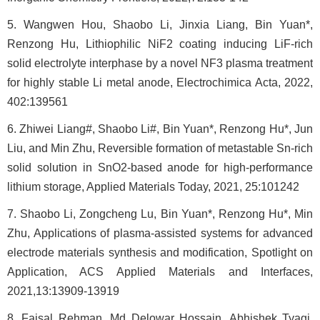
5. Wangwen Hou, Shaobo Li, Jinxia Liang, Bin Yuan*,
Renzong Hu, Lithiophilic NiF2 coating inducing LiF-rich
solid electrolyte interphase by a novel NF3 plasma treatment
for highly stable Li metal anode, Electrochimica Acta, 2022,
402:139561
6. Zhiwei Liang#, Shaobo Li#, Bin Yuan*, Renzong Hu*, Jun
Liu, and Min Zhu, Reversible formation of metastable Sn-rich
solid solution in SnO2-based anode for high-performance
lithium storage, Applied Materials Today, 2021, 25:101242
7. Shaobo Li, Zongcheng Lu, Bin Yuan*, Renzong Hu*, Min
Zhu, Applications of plasma-assisted systems for advanced
electrode materials synthesis and modification, Spotlight on
Application, ACS Applied Materials and Interfaces,
2021,13:13909-13919
8. Faisal Rehman, Md Delowar Hossain, Abhishek Tyagi,