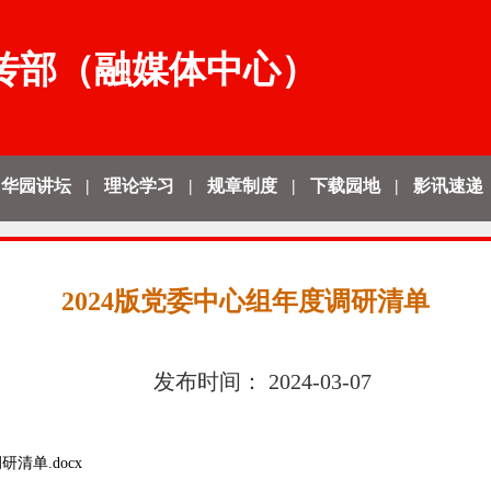
传部（融媒体中心）
华园讲坛
|
理论学习
|
规章制度
|
下载园地
|
影讯速递
2024版党委中心组年度调研清单
发布时间：
2024-03-07
清单.docx