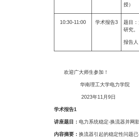
授）
10:30-11:00
学术报告
3
题目：
研究。
报告人
欢迎广大师生参加！
华南理工大学电力学院
2023
年
11
月
9
日
学术报告
1
讲座题目：
电力系统稳定
-换流器并网
内容摘要：
换流器引起的稳定性问题已