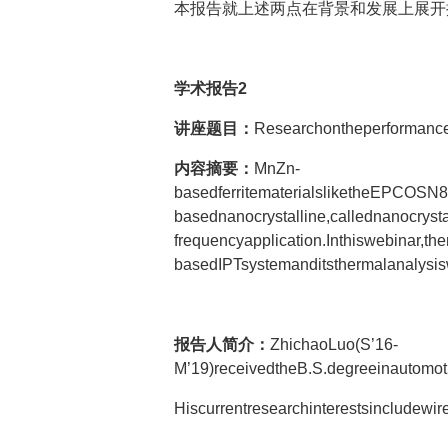
本报告就上述两点在背景和发展上展开
学术报告
2
讲座题目：
Researchontheperformanceo
内容摘要：
MnZn-
basedferritematerialsliketheEPCOSN87
basednanocrystalline,callednanocrysta
frequencyapplication.Inthiswebinar,t
basedIPTsystemanditsthermalanalysisw
报告人简介：
ZhichaoLuo(S’16-
M’19)receivedtheB.S.degreeinautomot
Hiscurrentresearchinterestsincludewi