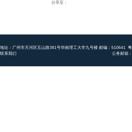
分享至：
地址：广州市天河区五山路381号华南理工大学九号楼 邮编：510641
粤
联系我们
公务邮箱：x2