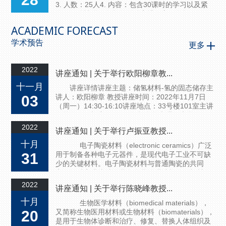
3. 人数：25人4. 内容：包含30课时的学习以及紧
凑、互动性强、有趣的活动安排。主要包括：
（1）科学前沿课程 （2）科技创新综合课程 （3）
ACADEMIC FORECAST
实践交流：牛津大学院系、帝国理工大学、剑桥大
学参访，英国高校硕博申请讲座，文化交流及体育
学术预告
更多
活动等。行程表附后。5. 地点：主要在牛津，部分
学习及活动将安排在伦敦、剑桥。6. 费用：A.项目
费用 18,9...
2022
讲座通知 | 关于举行欧阳柳章教...
十一月
讲座详情讲座主题：储氢材料-氢的固态储存主
03
讲人：欧阳柳章 教授讲座时间：2022年11月7日
（周一）14:30-16:10讲座地点：33号楼101室主讲
人简介欧阳柳章，1997 年起在华南理工大学任
教，2001 年博士毕业于华南理工大学，2004 年任
2022
讲座通知 | 关于举行卢振亚教授...
华南理工大学机械学院副教授，2008 年任华南理
工大学材料学院教授。2007 年入选教育部新世纪
十月
电子陶瓷材料（electronic ceramics）广泛
优秀人才计划，被评为广东省“千百十人才培养工
31
用于制备各种电子元器件，是现代电子工业不可缺
程”省级培养对象第六批先进个人，2014 年入选“广
少的关键材料。电子陶瓷材料与普通陶瓷的共同
东省高等学...
点：经过高温烧结、具有多晶微观结构的无机材
料。通过控制材料化学组成和制造工艺，采用多晶
2022
讲座通知 | 关于举行陈晓峰教授...
陶瓷材料可以制作满足电子线路需求的各种电子元
器件。固体材料按电阻率分成导体、半导体和绝缘
十月
生物医学材料（biomedical materials），
体，我们常见的陶瓷材料通常为绝缘体，通过改变
20
又简称生物医用材料或生物材料（biomaterials），
化学组成或制造工艺，可以改变其导电特...
是用于生物体诊断和治疗、修复、替换人体组织及