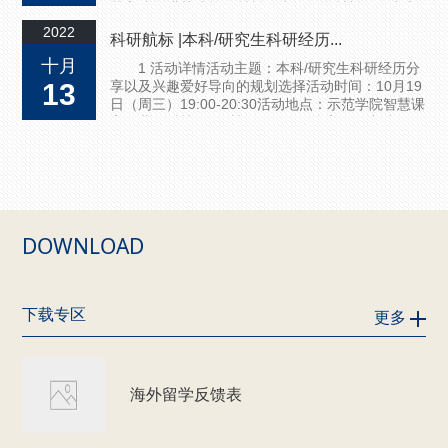
器官或增进其功能的材料。生物医学材料的研究和
应用与人类的健康息息相关，目前已经有大量的生
2022
科研航标 |本科/研究生科研经历...
物医学材料被用于人体修复和器官替代，包括修复
骨、软骨、齿、皮肤、角膜、血管、肌肉、筋腱、
十月
1 活动详情活动主题：本科/研究生科研经历分
神经等组织。生物医学材料在治疗人类疾病、改善
13
享以及兴趣爱好导向的规划选择活动时间：10月19
人类健康状况和提升生活质量方面起...
日（周三）19:00-20:30活动地点：示范学院智慧课
室（北区科技园2号楼212-213）分享人：唐浩然
2 分享人简介唐浩然2014级材料科学与工程创新班
（本硕博连读）学生，2016年7月-10月在美国加州
大学圣芭芭拉分校(UCSB)进行暑期科研实习，
2021年获华南理工大学校长奖学金。于2022年获
得华南理工大学材料科学与工程博士学位，现为华
南理...
DOWNLOAD
下载专区
更多
海外留学反馈表