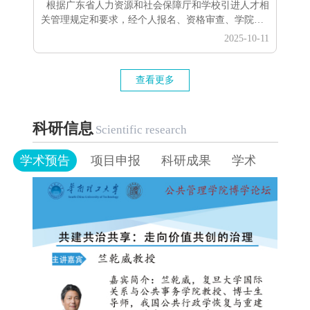
根据广东省人力资源和社会保障厅和学校引进人才相
关管理规定和要求，经个人报名、资格审查、学院评
估和学校综合评议等工作环节，拟聘用黄雅丽为公共
2025-10-11
管理学院教学科研岗位工作人员，现予以公示。序号
岗位名称姓名学历专业1教研系列黄雅丽博士公共管
理 公示时间：2025年10月11日至10月17日。 公示期
查看更多
间，如对拟聘用人员有异议，请以书面形式向学院或
人事处反映。反映情况必须使用真实姓名和联系方
式，匿名信...
科研信息
Scientific research
学术预告
项目申报
科研成果
学术交流