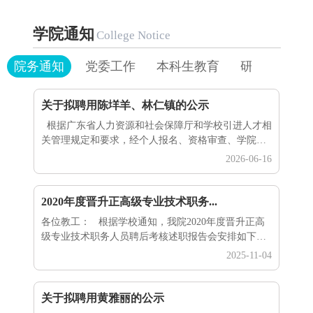
学院通知
College Notice
院务通知
党委工作
本科生教育
研究生教育
关于拟聘用陈垟羊、林仁镇的公示
根据广东省人力资源和社会保障厅和学校引进人才相
关管理规定和要求，经个人报名、资格审查、学院评
估和学校综合评议等工作环节，拟聘用陈垟羊、林仁
2026-06-16
镇为公共管理学院教学科研岗位工作人员，现予以公
示。序号岗位名称 姓名（按姓氏笔画排序）学历专业
1教研系列陈垟羊博士管理科学与工程2教研系列林仁
2020年度晋升正高级专业技术职务...
镇博士公共管理 公示时间：2026年6月16日至6月23
各位教工： 根据学校通知，我院2020年度晋升正高
日。公示期间，如对拟聘用人员有异议，请以书面形
级专业技术职务人员聘后考核述职报告会安排如下：
式向学院或人事处...
一、时间：2025年11月6日（周四）下午14:40 二、
2025-11-04
地点：五号楼204室 公
共管理学院 &n...
关于拟聘用黄雅丽的公示