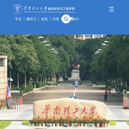
学生
教职工
校友
访客
EN
学院概况
师资队伍
人才培养
科学研究
国际交流
资产与实验
学院简介
队伍概况
本科生
科研概况
交流动态
通知公告
历史沿革
教师风采
研究生
科研基地
合作项目
规章制度
学院领导
荣休教师
留学生
科研团队
出访公示
办事指南
组织架构
教学实践基地
科研成果
教学中心
历任领导
分析中心
历史钩沉
安全管理
预约平台
特色资源