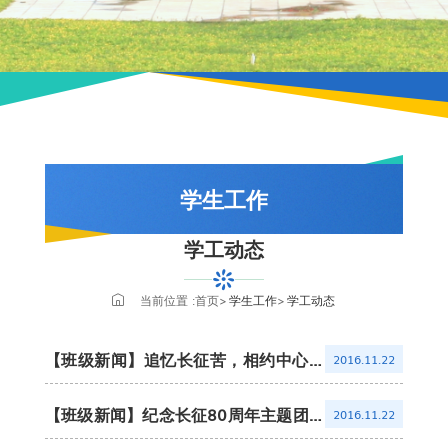
学生工作
学工动态
学工动态
学工通知
当前位置 :
首页
学生工作
学工动态
学生干部名录
【班级新闻】追忆长征苦，相约中心湖
2016.11.22
规章制度
——记2016级食科2班团日活动
学生党建
【班级新闻】纪念长征80周年主题团日
2016.11.22
活动之“登白云山，念长征路”