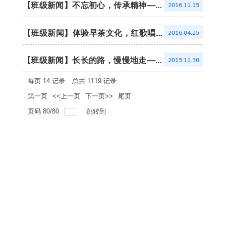
顺利举行
【班级新闻】不忘初心，传承精神——
2016.11.15
记15食科三班“纪念长征胜利80周年”团
日活动
【班级新闻】体验早茶文化，红歌唱响
2016.04.25
情怀——记2016级食科一班4月团日活
动
【班级新闻】长长的路，慢慢地走——
2015.11.30
记15食质班“学风建设”主题班会
每页
14
记录
总共
1119
记录
第一页
<<上一页
下一页>>
尾页
页码
80
/
80
跳转到