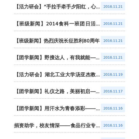
科创竞赛
【活力研会】“手拉手牵手夕阳红，心连
2016.11.21
心回味青春梦”之走进燕岭颐养院志愿活
心灵休憩
动
【班级新闻】2014食科一班团日活动
2016.11.21
之”长征知识有奖竞答”
【班级新闻】热烈庆祝长征胜利80周年
2016.11.21
【团学新闻】野搜达人，有我就能——
2016.11.21
记我院与数院交流会
【活力研会】湖北工业大学汤亚杰教授
2016.11.19
学术讲座——天然产物制造圆满举行
【团学新闻】礼仪之路，美丽初启——
2016.11.17
记第一次礼仪培训
【团学新闻】用汗水为青春添彩——记
2016.11.16
2016年食品科学与工程院运会
捐资助学，校友情深——食品行业专家
2016.11.16
大讲堂第三讲暨奇华利奖励金颁奖仪式