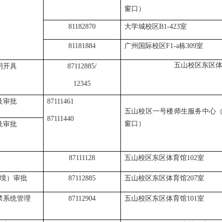
窗口）
81182870
大学城校区
B1-423
室
81181884
广州国际校区
F1-a栋309室
五山校区东区体
明开具
87112885/
12345
及审批
87111461
五山校区一号楼师生服务中心
（
87111440
窗口）
及审批
87111128
五山校区东区体育馆
102室
境）审批
87112885
五山校区东区体育馆
207室
禁系统
管理
87112904
五山校区东区体育馆
101室