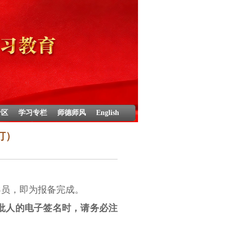
专区
学习专栏
师德师风
English
订）
导员，即为报备完成。
批人的电子签名时，
请务必注