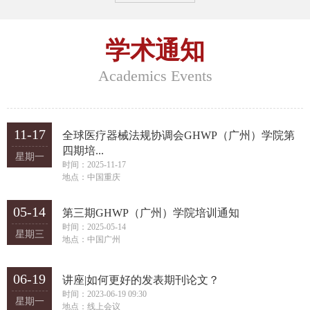
学术通知
Nat Biomed Eng|基于机器
Adv Drug Deliv Rev|重
Academics Events
学习的多组织创伤及急救
塑“不可成药”靶点——
2026-06-24
2026-04-29
应用...
NanoTAC引...
11-17
全球医疗器械法规协调会GHWP（广州）学院第
四期培...
星期一
时间：2025-11-17
地点：中国重庆
05-14
第三期GHWP（广州）学院培训通知
祝贺边黎明教授正式担任
赓续虎门红脉，共践科创
时间：2025-05-14
星期三
国际学术期刊
使命——生物材料支部联
地点：中国广州
2026-04-28
2026-04-21
《Engineered Re...
合硕博党...
06-19
讲座|如何更好的发表期刊论文？
时间：2023-06-19 09:30
星期一
地点：线上会议