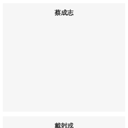
蔡成志
戴尅戎