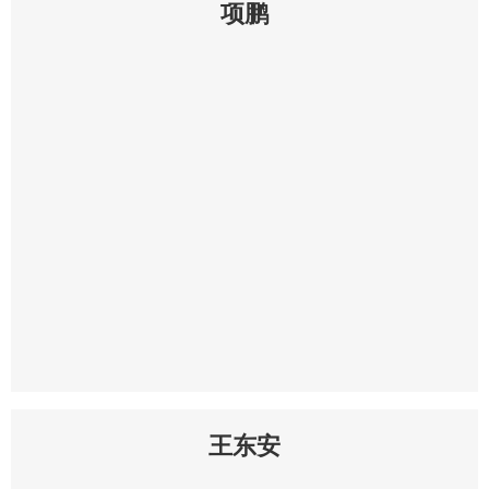
项鹏
王东安