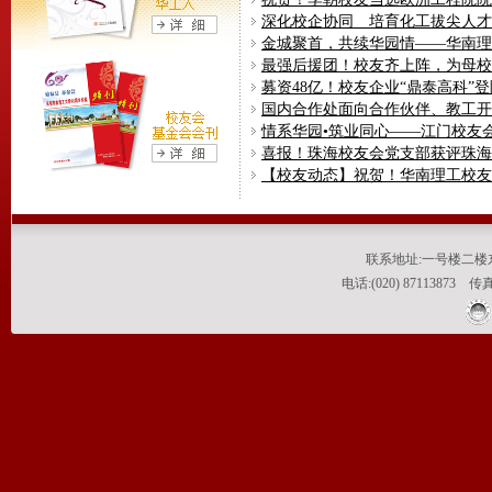
深化校企协同 培育化工拔尖人
最强后援团！校友齐上阵，为母校20
募资48亿！校友企业“鼎泰高科”
国内合作处面向合作伙伴、教工
喜报！珠海校友会党支部获评珠海
【校友动态】祝贺！华南理工校友
联系地址:一号楼二楼东侧
电话:(020) 87113873 传真:(