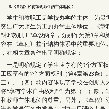
5
.《章程》如何体现师生的主体地位？
学生和教职工是学校办学的主体。为贯
重突出广大师生员工的办学主体地位，《章
生”和“教职工”单设两章，分别作为第
3
章和
内容在《章程》整个结构体系中的重要地位
上，在相关章条作出了明确规定：
一是明确规定了学生应享有的
9
个方面权
职工应享有的
7
个方面权利（第
4
章第
23
条）
（三）、（四）款内容体现了学校在创新人
条将“享有学术自由权利”作为第（一）款，
位和教师主体地位的尊重。另外，《章程》
的进修学员等各类学员”，“博士后研究人员