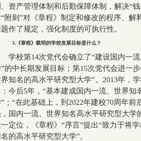
制、资产管理体制和后勤保障体制，解决“钱
章“附则”对《章程》制定和修改的程序、解
问题作了规定，强化制度的可执行性。
3
.《章程》载明的学校发展目标是什么？
学校第
14
次党代会确立了“建设国内一
学”的中长期发展目标；第
15
次党代会进一步
世界知名的高水平研究型大学”。
2013
年，学
出：今后
5
年，“基本建成国内一流、世界知
学”；“在此基础上，到
2022
年建校
70
周年前
强，国内一流、世界知名高水平研究型大学
这一定位，《章程》“序言”提出“致力于将
知名的高水平研究型大学”。