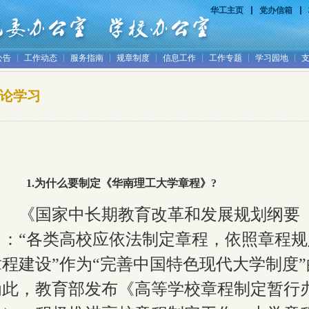
华工主页
党办信箱
公告
工作动态
服务指南
规章制度
信息工作
工作专题
学习园地
论学习
1
.为什么要制定《华南理工大学章程》
?
《国家中长期教育改革和发展规划纲要
出：“各类高校应依法制定章程，依照章程规
章程建设”作为“完善中国特色现代大学制度
为此，教育部发布《
高等学校章程制定暂行