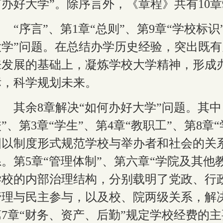
何办好大学”。除序言外，《章程》共有
10
章
“序言”、第
1
章“总则”、第
9
章“学校标识
大学”问题。在总结办学历史经验，突出既
来发展的基础上，凝炼学校大学精神，形成
标，科学规划未来。
其余
8
章解决“如何办好大学”问题。其中
”、第
3
章“学生”、第
4
章“教职工”、第
8
章
图以制度形式规范学校与举办者和社会的关
系。第
5
章“管理体制”、第六章“学院及其他
学校的内部治理结构，分别载明了党政、行
管理与民主参与，以及校、院两级关系，解决
第
7
章“财务、资产、后勤”规定学校经费的