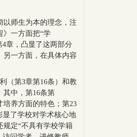
彻以师生为本的理念，注
程》一方面把“学
第
4
章，凸显了这两部分
。另一方面，在具体内容
利（第
3
章第
16
条）和教
。其中，第
16
条第
才培养方面的特色；第
23
彰显了学校对学术核心地
还规定“不具有学校学籍
、访问学者、进修教师、