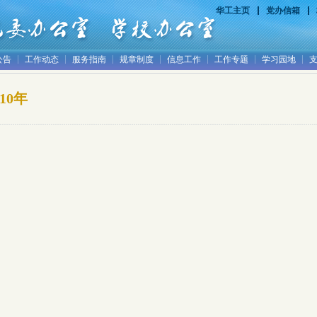
华工主页
党办信箱
公告
工作动态
服务指南
规章制度
信息工作
工作专题
学习园地
010年