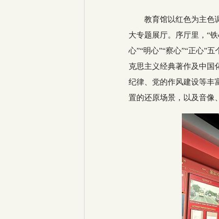
教育馆以红色为主色
大专题展厅。序厅里，“铁
心”“明心”“察心”“正
克思主义经典著作及中国
纪律、党的作风建设等丰
置的还原场景，以及音像