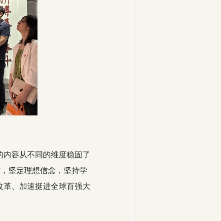
的内容从不同的维度稳固了
”，坚定理想信念，坚持学
改革、加速挺进全球百强大