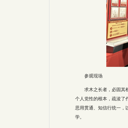
参观现场
求木之长者，必固其
个人党性的根本，疏浚了作
思用贯通、知信行统一，
学。