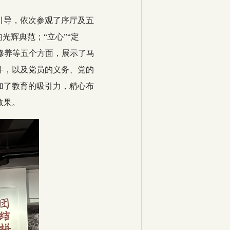
引导，依次参观了序厅及五
光辉典范；“立心”“定
风修养等五个方面，展示了马
件，以及党员的义务、党的
加了教育的吸引力，精心布
效果。