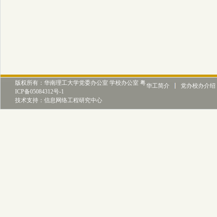
版权所有：华南理工大学党委办公室 学校办公室 粤
华工简介
党办校办介绍
ICP备05084312号-1
技术支持：信息网络工程研究中心