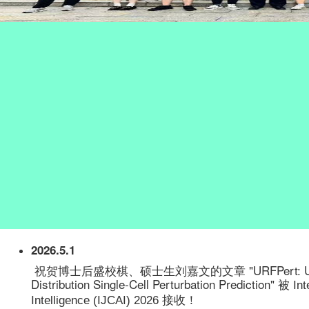
2026.5.1
祝贺博士后盛校棋、硕士生刘嘉文的文章 "URFPert: Unrolled Re
Distribution Single-Cell Perturbation Prediction" 被
Int
接收！
Intelligence (IJCAI) 2026