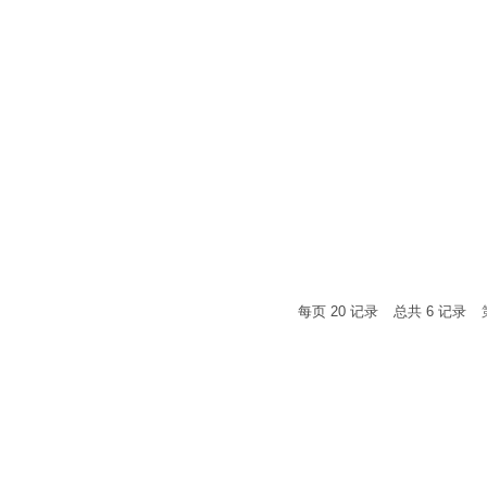
每页
20
记录
总共
6
记录