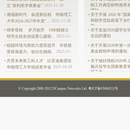
助工作典型材料推荐
2025-11-28
立“英利奖学奖教金”
通知
潮涌新时代 奋进新征程 华南理工
关于开展 2026 年“
和助学贷款政策下乡行
2025-11-28
大学2024-2025学年度“...
的...
情牵母校 岁月贻芳 1980级硕士
关于发放2026届学生
念品的通知
2025-11-
研究生校友捐设爱心援助...
13
校园环境与奖助力度双提升 学校接
关于开展2026年第一
基金救助申请的通知
2025-11-
受珠海葆力、创尔生物捐...
06
共育未来新工科人才 比亚迪集团在
关于做好我校2026年
服兵役学生国家教育
2025-10-29
华南理工大学捐设奖学金
报工作...
© Copyright 2000-2012 DCampus Networks Ltd.
粤ICP备05084312号