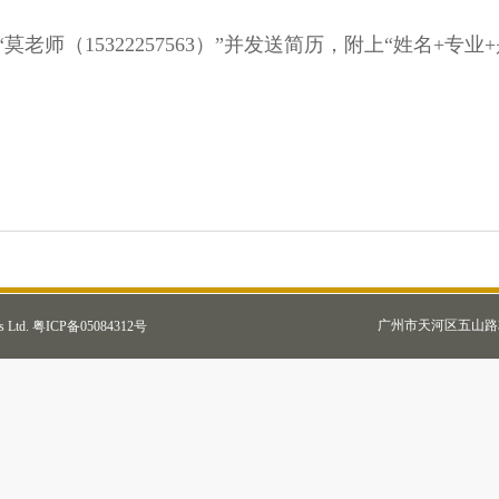
老师（15322257563）”并发送简历，附上“姓名+专
广州市天河区五山路381
s Ltd.
粤ICP备05084312号