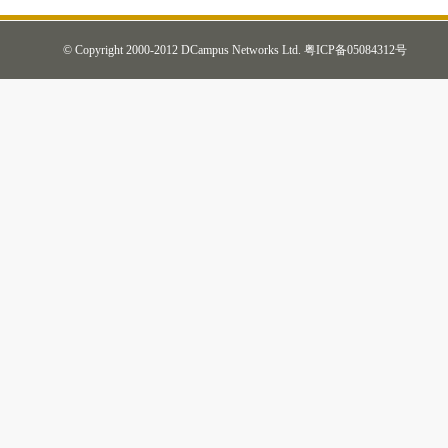
© Copyright 2000-2012 DCampus Networks Ltd.
粤ICP备05084312号